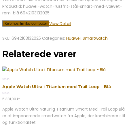
Produktid: huawei-watch-rustfrit-stål-smart-med-vævet-
rem-blå 6942103132025
View Detail
Køb hos føniks computer
SKU:
6942103132025
Categories:
Huawei
,
Smartwatch
Relaterede varer
0
Apple Watch Ultra i Titanium med Trail Loop – Blå
out
of
5
0
5.381,00
kr.
out
of
Apple Watch Ultra Naturlig Titanium Smart Med Trail Loop Blå
5
er et imponerende smartwatch fra Apple, der kombinerer stil
og funktionalitet.