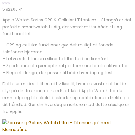
of
5
0
5.922,00
kr.
out
of
Apple Watch Series GPS & Cellular i Titanium – Stengrå er det
5
perfekte smartwatch til dig, der værdsætter både stil og
funktionalitet.
– GPS og cellular funktioner gør det muligt at forlade
telefonen hjemme
– Letvægts titanium sikrer holdbarhed og komfort
– Sportsbåndet giver optimal pasform under alle aktiviteter
– Elegant design, der passer til både hverdag og fest
Dette ur er ideelt til en aktiv livsstil, hvor du ønsker at holde
styr på din træning og sundhed. Med Apple Watch får du
nem adgang til opkald, beskeder og notifikationer direkte på
dit håndled. Gør din hverdag smartere med dette alsidige ur
fra Apple.