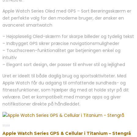
5.074,00
kr.
out
of
Apple Watch Series Oled med GPS – Sort Berøringsskærm er
5
det perfekte valg for den moderne bruger, der ønsker en
avanceret smartwatch
– Højopløselig Oled-skærm for skarpe billeder og tydelig tekst
– Indbygget GPS sikrer præcise navigationsmuligheder
– Touchscreen-funktionalitet gør betjeningen enkel og
intuitiv
– Elegant sort design, der passer til enhver stil og lejlighed
Uret er ideelt til både daglig brug og sportsaktiviteter. Med
Apple Watch får du adgang til omfattende sundheds- og
fitnessfunktioner, som hjælper dig med at holde styr på dit
velvære. Det er kompatibelt med mange apps og giver
notifikationer direkte på håndleddet.
0
Apple Watch Series GPS & Cellular i Titanium – Stengrå
out