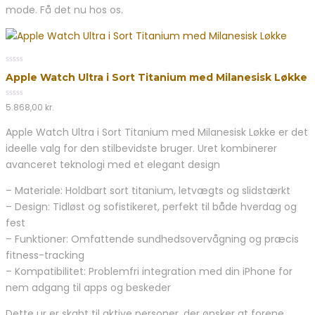
mode. Få det nu hos os.
0
Apple Watch Ultra i Sort Titanium med Milanesisk Løkke
out
of
5
0
5.868,00
kr.
out
of
Apple Watch Ultra i Sort Titanium med Milanesisk Løkke er det
5
ideelle valg for den stilbevidste bruger. Uret kombinerer
avanceret teknologi med et elegant design
– Materiale: Holdbart sort titanium, letvægts og slidstærkt
– Design: Tidløst og sofistikeret, perfekt til både hverdag og
fest
– Funktioner: Omfattende sundhedsovervågning og præcis
fitness-tracking
– Kompatibilitet: Problemfri integration med din iPhone for
nem adgang til apps og beskeder
Dette ur er skabt til aktive personer, der ønsker at forene