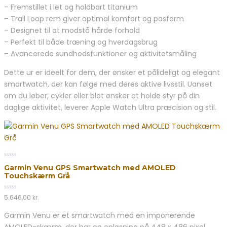
– Fremstillet i let og holdbart titanium
– Trail Loop rem giver optimal komfort og pasform
– Designet til at modstå hårde forhold
– Perfekt til både træning og hverdagsbrug
– Avancerede sundhedsfunktioner og aktivitetsmåling
Dette ur er ideelt for dem, der ønsker et pålideligt og elegant
smartwatch, der kan følge med deres aktive livsstil. Uanset
om du løber, cykler eller blot ønsker at holde styr på din
daglige aktivitet, leverer Apple Watch Ultra præcision og stil.
0
Garmin Venu GPS Smartwatch med AMOLED
out
Touchskærm Grå
of
5
0
5.646,00
kr.
out
of
Garmin Venu er et smartwatch med en imponerende
5
AMOLED-skærm, der har en opløsning på 448 x 486 pixel.