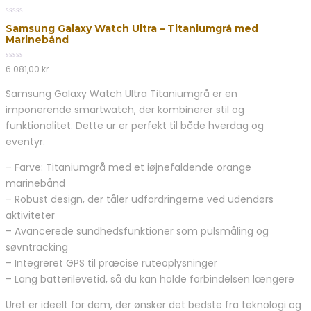
0
Samsung Galaxy Watch Ultra – Titaniumgrå med
out
Marinebånd
of
5
0
6.081,00
kr.
out
of
Samsung Galaxy Watch Ultra Titaniumgrå er en
5
imponerende smartwatch, der kombinerer stil og
funktionalitet. Dette ur er perfekt til både hverdag og
eventyr.
– Farve: Titaniumgrå med et iøjnefaldende orange
marinebånd
– Robust design, der tåler udfordringerne ved udendørs
aktiviteter
– Avancerede sundhedsfunktioner som pulsmåling og
søvntracking
– Integreret GPS til præcise ruteoplysninger
– Lang batterilevetid, så du kan holde forbindelsen længere
Uret er ideelt for dem, der ønsker det bedste fra teknologi og