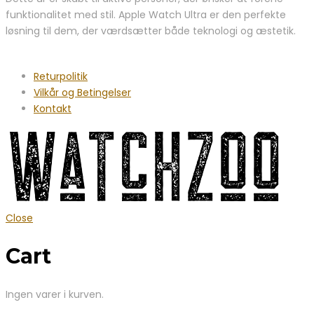
funktionalitet med stil. Apple Watch Ultra er den perfekte
løsning til dem, der værdsætter både teknologi og æstetik.
Returpolitik
Vilkår og Betingelser
Kontakt
Close
Cart
Ingen varer i kurven.