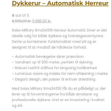
Dykkerur – Automatisk Herreur
0
out of 5
Den
Den
6.999,00
kr.
5.995,00
kr.
oprindelige
aktuelle
Swiss Military Sma34106 Herreur Automatic Diver er det
pris
pris
ideelle valg for både dykkere og hverdagseventyrere.
var:
er:
Dette ur kombinerer funktionalitet med stil og er
6.999,00 kr..
5.995,00 kr..
designet til at modstå de hårdeste forhold.
– Automatisk bevægelse sikrer præcision
– Vandtæt op til 200 meter, perfekt til dykning
– Robust rustfrit stålhus for langvarig holdbarhed
– Luminous visere og indeks for nem aflæsning i mørke
– Elegant design, der passer til enhver anledning
Med Swiss Military Sma34106 får du et pålideligt ur, der
lever op til forventningerne fra både amatører og
professionelle dykkere. Uret er en investering i kvalitet
og stil.