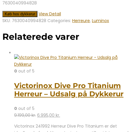
7630040994828
View Detail
Køb hos dykkerur
SKU:
7630040994828
Categories:
Herreure
,
Luminox
Relaterede varer
0
out of 5
Victorinox Dive Pro Titanium
Herreur – Udsalg på Dykkerur
0
out of 5
Den
Den
9.199,00
kr.
6.995,00
kr.
oprindelige
aktuelle
Victorinox 241992 Herreur Dive Pro Titanium er det
pris
pris