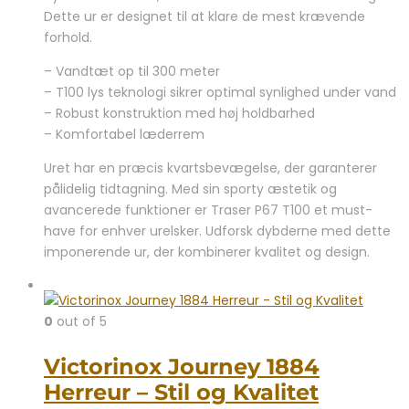
var:
er:
Dette ur er designet til at klare de mest krævende
6.399,00 kr..
5.995,00 kr..
forhold.
– Vandtæt op til 300 meter
– T100 lys teknologi sikrer optimal synlighed under vand
– Robust konstruktion med høj holdbarhed
– Komfortabel læderrem
Uret har en præcis kvartsbevægelse, der garanterer
pålidelig tidtagning. Med sin sporty æstetik og
avancerede funktioner er Traser P67 T100 et must-
have for enhver urelsker. Udforsk dybderne med dette
imponerende ur, der kombinerer kvalitet og design.
0
out of 5
Victorinox Journey 1884
Herreur – Stil og Kvalitet