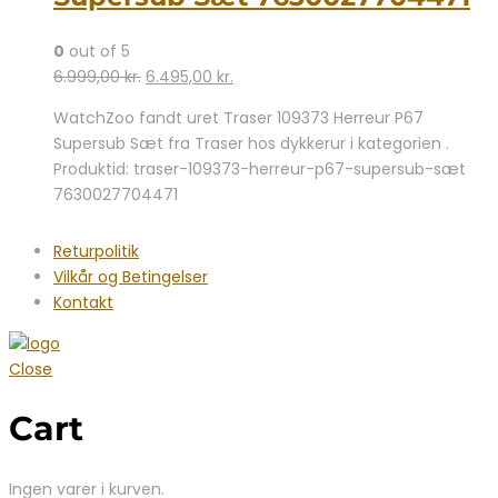
0
out of 5
Den
Den
6.999,00
kr.
6.495,00
kr.
oprindelige
aktuelle
WatchZoo fandt uret Traser 109373 Herreur P67
pris
pris
Supersub Sæt fra Traser hos dykkerur i kategorien .
var:
er:
Produktid: traser-109373-herreur-p67-supersub-sæt
6.999,00 kr..
6.495,00 kr..
7630027704471
Returpolitik
Vilkår og Betingelser
Kontakt
Close
Cart
Ingen varer i kurven.