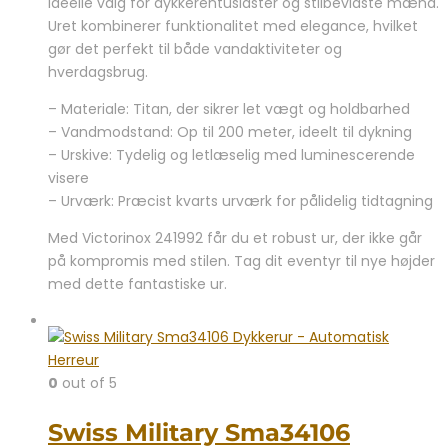
ideelle valg for dykkerentusiaster og stilbevidste mænd.
var:
er:
Uret kombinerer funktionalitet med elegance, hvilket
9.199,00 kr..
6.995,00 kr..
gør det perfekt til både vandaktiviteter og
hverdagsbrug.
– Materiale: Titan, der sikrer let vægt og holdbarhed
– Vandmodstand: Op til 200 meter, ideelt til dykning
– Urskive: Tydelig og letlæselig med luminescerende
visere
– Urværk: Præcist kvarts urværk for pålidelig tidtagning
Med Victorinox 241992 får du et robust ur, der ikke går
på kompromis med stilen. Tag dit eventyr til nye højder
med dette fantastiske ur.
0
out of 5
Swiss Military Sma34106