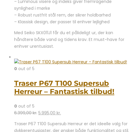
– Luminous visere og indeks giver fremragende
synlighed i mørke
– Robust rustfrit stål rem, der sikrer holdbarhed
– Klassisk design, der passer til enhver lejlighed
Med Seiko SKX011J1 får du et pålideligt ur, der kan
håndtere både vand og tidens krav. Et must-have for
enhver urentusiast.
0
out of 5
Traser P67 T100 Supersub
Herreur – Fantastisk tilbud!
0
out of 5
Den
Den
6.399,00
kr.
5.995,00
kr.
oprindelige
aktuelle
Traser P67 T100 Supersub Herreur er det ideelle valg for
pris
pris
dykkerentusiaster, der ønsker både funktionalitet og stil.