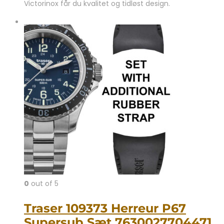
Victorinox får du kvalitet og tidløst design.
0
out of 5
Traser 109373 Herreur P67
Supersub Sæt 7630027704471