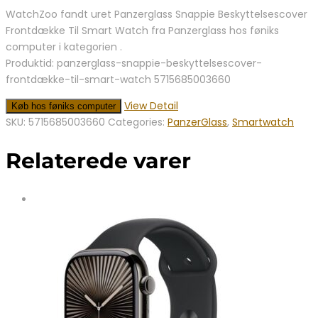
WatchZoo fandt uret Panzerglass Snappie Beskyttelsescover
Frontdække Til Smart Watch fra Panzerglass hos føniks
computer i kategorien .
Produktid: panzerglass-snappie-beskyttelsescover-
frontdække-til-smart-watch 5715685003660
View Detail
Køb hos føniks computer
SKU:
5715685003660
Categories:
PanzerGlass
,
Smartwatch
Relaterede varer