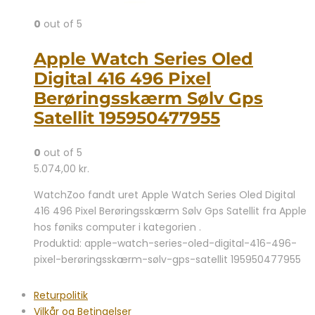
0
out of 5
Apple Watch Series Oled
Digital 416 496 Pixel
Berøringsskærm Sølv Gps
Satellit 195950477955
0
out of 5
5.074,00
kr.
WatchZoo fandt uret Apple Watch Series Oled Digital
416 496 Pixel Berøringsskærm Sølv Gps Satellit fra Apple
hos føniks computer i kategorien .
Produktid: apple-watch-series-oled-digital-416-496-
pixel-berøringsskærm-sølv-gps-satellit 195950477955
Returpolitik
Vilkår og Betingelser