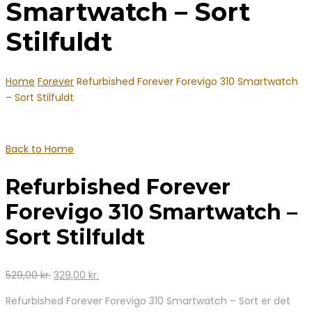
Smartwatch – Sort
Stilfuldt
Home
Forever
Refurbished Forever Forevigo 310 Smartwatch
– Sort Stilfuldt
Back to Home
Refurbished Forever
Forevigo 310 Smartwatch –
Sort Stilfuldt
Den
Den
529,00
kr.
329,00
kr.
oprindelige
aktuelle
Refurbished Forever Forevigo 310 Smartwatch – Sort er det
pris
pris