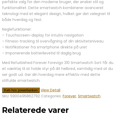
perfekte valg for den moderne bruger, der ønsker stil og
var:
er:
funktionalitet. Dette smartwatch kombinerer avanceret
529,00 kr..
329,00 kr..
teknologi med et elegant design, hvilket gør det velegnet til
både hverdag og fest.
Nøglefunktioner:
– Touchscreen-display for intuitiv navigation
– Fitness-tracking til overvågning af din aktivitetsniveau
– Notifikationer fra smartphone direkte på uret
– Imponerende batterilevetid til daglig brug
Med Refurbished Forever Forevigo 310 Smartwatch Sort får du
et værktøj til at holde styr på dit helbred, samtidig med at du
ser godt ud. Gør din hverdag mere effektiv med dette
stilfulde smartwatch.
View Detail
Køb hos powerbanken
SKU:
5900495862792
Categories:
Forever
,
Smartwatch
Relaterede varer