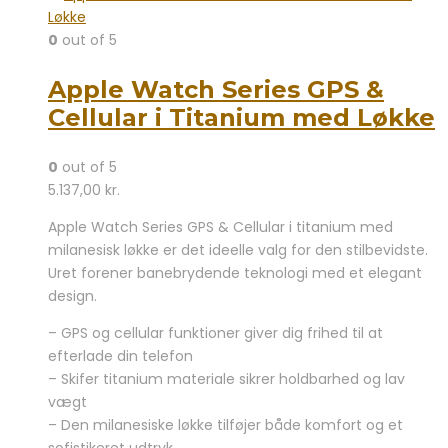
0
out of 5
Apple Watch Series GPS &
Cellular i Titanium med Løkke
0
out of 5
5.137,00
kr.
Apple Watch Series GPS & Cellular i titanium med
milanesisk løkke er det ideelle valg for den stilbevidste.
Uret forener banebrydende teknologi med et elegant
design.
– GPS og cellular funktioner giver dig frihed til at
efterlade din telefon
– Skifer titanium materiale sikrer holdbarhed og lav
vægt
– Den milanesiske løkke tilføjer både komfort og et
sofistikeret udtryk