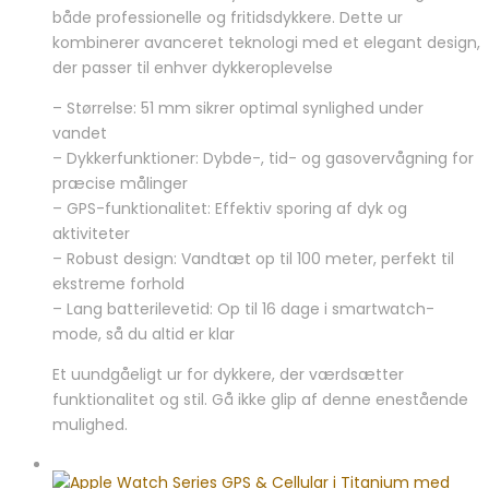
pris
pris
både professionelle og fritidsdykkere. Dette ur
var:
er:
kombinerer avanceret teknologi med et elegant design,
12.799,00 kr..
10.797,00 kr..
der passer til enhver dykkeroplevelse
– Størrelse: 51 mm sikrer optimal synlighed under
vandet
– Dykkerfunktioner: Dybde-, tid- og gasovervågning for
præcise målinger
– GPS-funktionalitet: Effektiv sporing af dyk og
aktiviteter
– Robust design: Vandtæt op til 100 meter, perfekt til
ekstreme forhold
– Lang batterilevetid: Op til 16 dage i smartwatch-
mode, så du altid er klar
Et uundgåeligt ur for dykkere, der værdsætter
funktionalitet og stil. Gå ikke glip af denne enestående
mulighed.