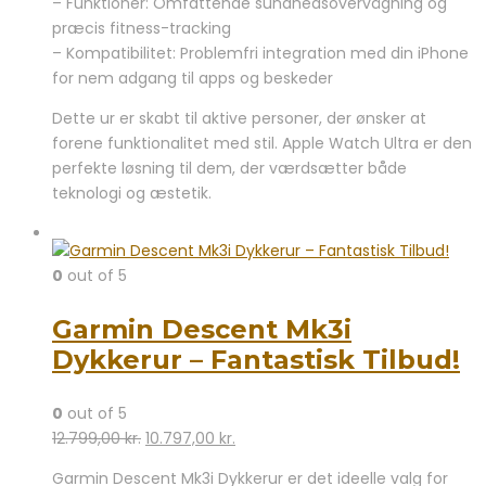
– Funktioner: Omfattende sundhedsovervågning og
præcis fitness-tracking
– Kompatibilitet: Problemfri integration med din iPhone
for nem adgang til apps og beskeder
Dette ur er skabt til aktive personer, der ønsker at
forene funktionalitet med stil. Apple Watch Ultra er den
perfekte løsning til dem, der værdsætter både
teknologi og æstetik.
0
out of 5
Garmin Descent Mk3i
Dykkerur – Fantastisk Tilbud!
0
out of 5
Den
Den
12.799,00
kr.
10.797,00
kr.
oprindelige
aktuelle
Garmin Descent Mk3i Dykkerur er det ideelle valg for