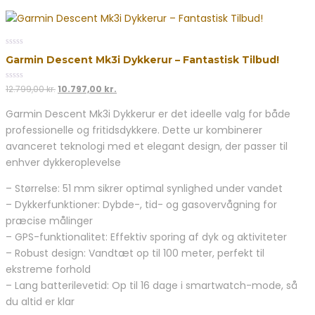
0
Garmin Descent Mk3i Dykkerur – Fantastisk Tilbud!
out
of
5
0
Den
Den
12.799,00
kr.
10.797,00
kr.
out
oprindelige
aktuelle
of
Garmin Descent Mk3i Dykkerur er det ideelle valg for både
5
pris
pris
professionelle og fritidsdykkere. Dette ur kombinerer
var:
er:
12.799,00 kr..
10.797,00 kr..
avanceret teknologi med et elegant design, der passer til
enhver dykkeroplevelse
– Størrelse: 51 mm sikrer optimal synlighed under vandet
– Dykkerfunktioner: Dybde-, tid- og gasovervågning for
præcise målinger
– GPS-funktionalitet: Effektiv sporing af dyk og aktiviteter
– Robust design: Vandtæt op til 100 meter, perfekt til
ekstreme forhold
– Lang batterilevetid: Op til 16 dage i smartwatch-mode, så
du altid er klar