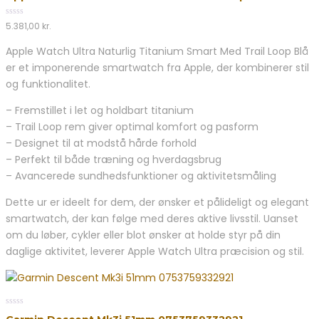
of
5
0
5.381,00
kr.
out
of
Apple Watch Ultra Naturlig Titanium Smart Med Trail Loop Blå
5
er et imponerende smartwatch fra Apple, der kombinerer stil
og funktionalitet.
– Fremstillet i let og holdbart titanium
– Trail Loop rem giver optimal komfort og pasform
– Designet til at modstå hårde forhold
– Perfekt til både træning og hverdagsbrug
– Avancerede sundhedsfunktioner og aktivitetsmåling
Dette ur er ideelt for dem, der ønsker et pålideligt og elegant
smartwatch, der kan følge med deres aktive livsstil. Uanset
om du løber, cykler eller blot ønsker at holde styr på din
daglige aktivitet, leverer Apple Watch Ultra præcision og stil.
0