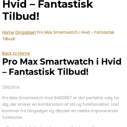
Hvid – Fantastisk
Tilbud!
Home
Dingadget
Pro Max Smartwatch i Hvid – Fantastisk
Tilbud!
Back to Home
Pro Max Smartwatch i Hvid
– Fantastisk Tilbud!
299,00
kr.
Pro Max Smartwatch Hvid 9460887 er det perfekte valg for
dig, der ønsker en kombination af stil og funktionalitet. Uret
kommer fra Dingadget og tilbyder en række imponerende
funktioner.