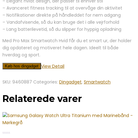
– Elegant hvidt design, der passer til enhver stil
– Avanceret fitness tracking til at overvåge din aktivitet
– Notifikationer direkte på håndleddet for nem adgang
– Vandafvisende, så du kan bruge det i alle vejrforhold
– Lang batterilevetid, så du slipper for hyppig opladning
Med Pro Max Smartwatch Hvid får du et smart ur, der holder
dig opdateret og motiveret hele dagen. Ideelt til både
hverdag og sport.
View Detail
Køb hos dingadget
SKU:
9460887
Categories:
Dingadget
,
Smartwatch
Relaterede varer
0