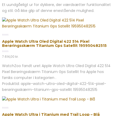
Et uundgåeligt ur for dykkere, der værdsætter funktionalitet
og stil. Gå ikke glip af denne enestående mulighed.
0
Apple Watch Ultra Oled Digital 422 514 Pixel
out
Berøringsskærm Titanium Gps Satellit 195950482515
of
5
0
7.614,00
kr.
out
of
WatchZoo fandt uret Apple Watch Ultra Oled Digital 422 514
5
Pixel Berøringsskærm Titanium Gps Satellit fra Apple hos
føniks computer i kategorien .
Produktid: apple-watch-ultra-oled-digital-422-514-pixel-
berøringsskærm-titanium-gps-satellit 195950482515
0
Apple Watch Ultra i Titanium med Trail Loop – Blå
out