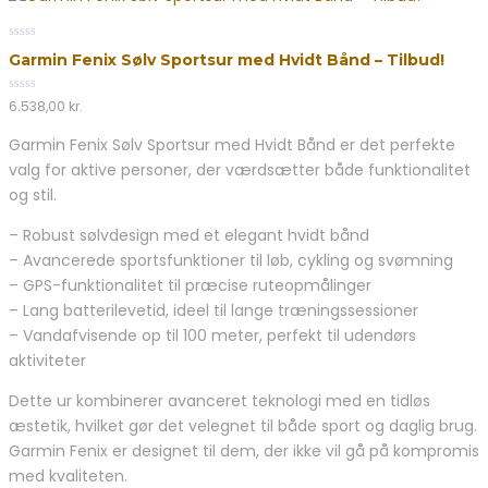
0
Garmin Fenix Sølv Sportsur med Hvidt Bånd – Tilbud!
out
of
5
0
6.538,00
kr.
out
of
Garmin Fenix Sølv Sportsur med Hvidt Bånd er det perfekte
5
valg for aktive personer, der værdsætter både funktionalitet
og stil.
– Robust sølvdesign med et elegant hvidt bånd
– Avancerede sportsfunktioner til løb, cykling og svømning
– GPS-funktionalitet til præcise ruteopmålinger
– Lang batterilevetid, ideel til lange træningssessioner
– Vandafvisende op til 100 meter, perfekt til udendørs
aktiviteter
Dette ur kombinerer avanceret teknologi med en tidløs
æstetik, hvilket gør det velegnet til både sport og daglig brug.
Garmin Fenix er designet til dem, der ikke vil gå på kompromis
med kvaliteten.