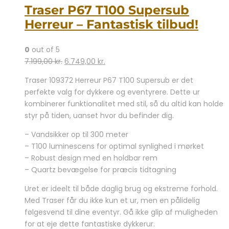
Traser P67 T100 Supersub
Herreur – Fantastisk tilbud!
0
out of 5
Den
Den
7.199,00
kr.
6.749,00
kr.
oprindelige
aktuelle
Traser 109372 Herreur P67 T100 Supersub er det
pris
pris
perfekte valg for dykkere og eventyrere. Dette ur
var:
er:
kombinerer funktionalitet med stil, så du altid kan holde
7.199,00 kr..
6.749,00 kr..
styr på tiden, uanset hvor du befinder dig.
– Vandsikker op til 300 meter
– T100 luminescens for optimal synlighed i mørket
– Robust design med en holdbar rem
– Quartz bevægelse for præcis tidtagning
Uret er ideelt til både daglig brug og ekstreme forhold.
Med Traser får du ikke kun et ur, men en pålidelig
følgesvend til dine eventyr. Gå ikke glip af muligheden
for at eje dette fantastiske dykkerur.