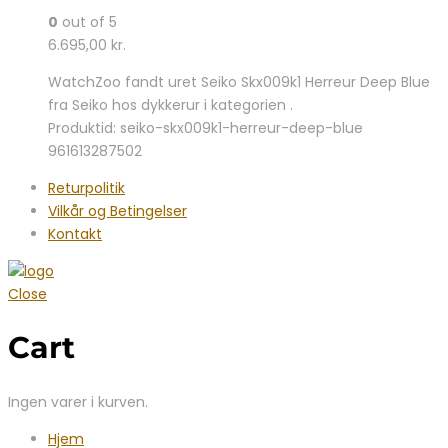
0
out of 5
6.695,00
kr.
WatchZoo fandt uret Seiko Skx009k1 Herreur Deep Blue
fra Seiko hos dykkerur i kategorien .
Produktid: seiko-skx009k1-herreur-deep-blue
961613287502
Returpolitik
Vilkår og Betingelser
Kontakt
Close
Cart
Ingen varer i kurven.
Hjem