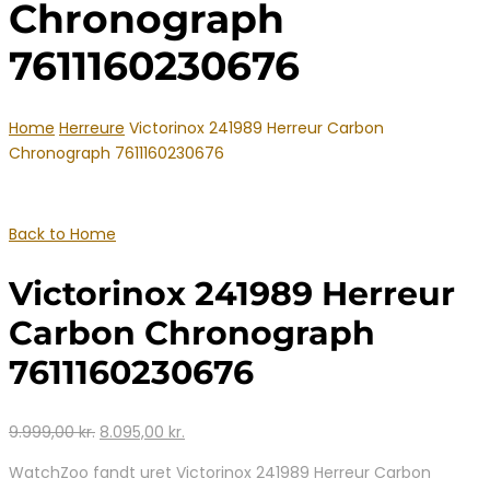
Chronograph
7611160230676
Home
Herreure
Victorinox 241989 Herreur Carbon
Chronograph 7611160230676
Back to Home
Victorinox 241989 Herreur
Carbon Chronograph
7611160230676
Den
Den
9.999,00
kr.
8.095,00
kr.
oprindelige
aktuelle
WatchZoo fandt uret Victorinox 241989 Herreur Carbon
pris
pris