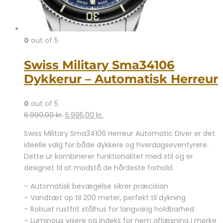
0
out of 5
Swiss Military Sma34106
Dykkerur – Automatisk Herreur
0
out of 5
Den
Den
6.999,00
kr.
5.995,00
kr.
oprindelige
aktuelle
Swiss Military Sma34106 Herreur Automatic Diver er det
pris
pris
ideelle valg for både dykkere og hverdagseventyrere.
var:
er:
Dette ur kombinerer funktionalitet med stil og er
6.999,00 kr..
5.995,00 kr..
designet til at modstå de hårdeste forhold.
– Automatisk bevægelse sikrer præcision
– Vandtæt op til 200 meter, perfekt til dykning
– Robust rustfrit stålhus for langvarig holdbarhed
– Luminous visere og indeks for nem aflæsning i mørke