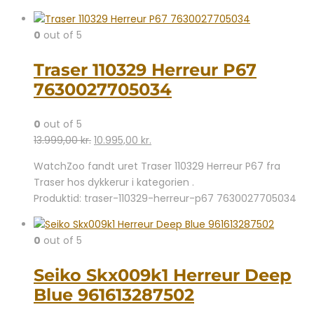
0
out of 5
Traser 110329 Herreur P67
7630027705034
0
out of 5
Den
Den
13.999,00
kr.
10.995,00
kr.
oprindelige
aktuelle
WatchZoo fandt uret Traser 110329 Herreur P67 fra
pris
pris
Traser hos dykkerur i kategorien .
var:
er:
Produktid: traser-110329-herreur-p67 7630027705034
13.999,00 kr..
10.995,00 kr..
0
out of 5
Seiko Skx009k1 Herreur Deep
Blue 961613287502