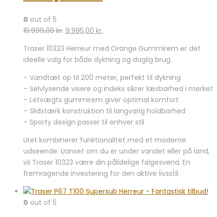
0
out of 5
Den
Den
10.999,00
kr.
9.995,00
kr.
oprindelige
aktuelle
Traser 10323 Herreur med Orange Gummirem er det
pris
pris
ideelle valg for både dykning og daglig brug.
var:
er:
10.999,00 kr..
9.995,00 kr..
– Vandtæt op til 200 meter, perfekt til dykning
– Selvlysende visere og indeks sikrer læsbarhed i mørket
– Letvægts gummirem giver optimal komfort
– Slidstærk konstruktion til langvarig holdbarhed
– Sporty design passer til enhver stil
Uret kombinerer funktionalitet med et moderne
udseende. Uanset om du er under vandet eller på land,
vil Traser 10323 være din pålidelige følgesvend. En
fremragende investering for den aktive livsstil.
0
out of 5